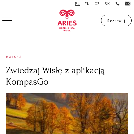
PL
EN
CZ
SK
Rezerwuj
Rezerwuj
#WISŁA
Zwiedzaj Wisłę z aplikacją
KompasGo