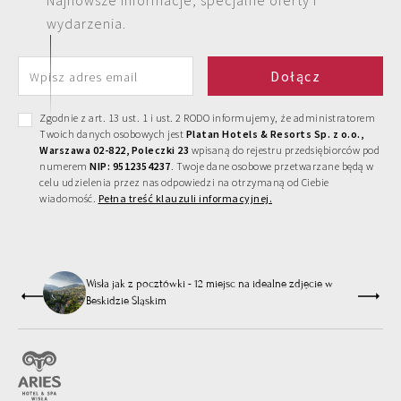
Najnowsze informacje, specjalne oferty i
wydarzenia.
Zgodnie z art. 13 ust. 1 i ust. 2 RODO informujemy, że administratorem
Twoich danych osobowych jest
Platan Hotels & Resorts Sp. z o.o.,
Warszawa 02-822, Poleczki 23
wpisaną do rejestru przedsiębiorców pod
numerem
NIP: 9512354237
. Twoje dane osobowe przetwarzane będą w
celu udzielenia przez nas odpowiedzi na otrzymaną od Ciebie
wiadomość.
Pełna treść klauzuli informacyjnej.
 z
Wisła jak z pocztówki - 12 miejsc na idealne zdjęcie w
Beskidzie Śląskim