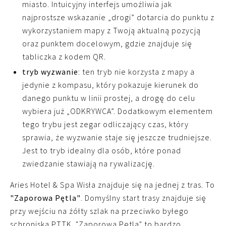
miasto. Intuicyjny interfejs umożliwia jak
najprostsze wskazanie „drogi” dotarcia do punktu z
wykorzystaniem mapy z Twoją aktualną pozycją
oraz punktem docelowym, gdzie znajduje się
tabliczka z kodem QR.
tryb wyzwanie
: ten tryb nie korzysta z mapy a
jedynie z kompasu, który pokazuje kierunek do
danego punktu w linii prostej, a drogę do celu
wybiera już „ODKRYWCA”. Dodatkowym elementem
tego trybu jest zegar odliczający czas, który
sprawia, że wyzwanie staje się jeszcze trudniejsze.
Jest to tryb idealny dla osób, które ponad
zwiedzanie stawiają na rywalizację.
Aries Hotel & Spa Wisła znajduje się na jednej z tras. To
"Zaporowa Pętla"
. Domyślny start trasy znajduje się
przy wejściu na żółty szlak na przeciwko byłego
schroniska PTTK. "Zaporowa Pętla" to bardzo