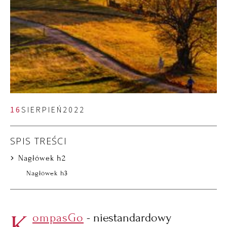
16
SIERPIEŃ
2022
SPIS TREŚCI
Nagłówek h2
Nagłówek h3
ompasGo
- niestandardowy