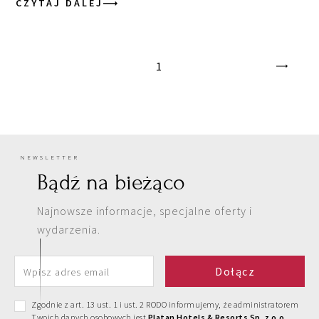
CZYTAJ DALEJ
1
NEWSLETTER
Bądź na bieżąco
Najnowsze informacje, specjalne oferty i
wydarzenia.
Zgodnie z art. 13 ust. 1 i ust. 2 RODO informujemy, że administratorem
Twoich danych osobowych jest
Platan Hotels & Resorts Sp. z o.o.,