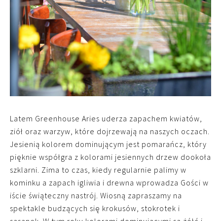
Latem Greenhouse Aries uderza zapachem kwiatów,
ziół oraz warzyw, które dojrzewają na naszych oczach.
Jesienią kolorem dominującym jest pomarańcz, który
pięknie współgra z kolorami jesiennych drzew dookoła
szklarni. Zima to czas, kiedy regularnie palimy w
kominku a zapach igliwia i drewna wprowadza Gości w
iście świąteczny nastrój. Wiosną zapraszamy na
spektakle budzących się krokusów, stokrotek i
sasanek. W tym roku kolorami dominującymi są żółć i