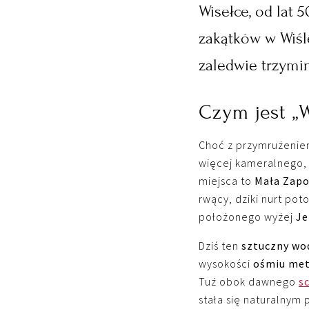
Wisełce, od lat 
zakątków w Wiśle
zaledwie trzymi
Czym jest „W
Choć z przymrużenie
więcej kameralnego, 
miejsca to
Mała Zapo
rwący, dziki nurt pot
położonego wyżej
Je
Dziś ten
sztuczny wo
wysokości
ośmiu me
Tuż obok dawnego
s
stała się naturalnym