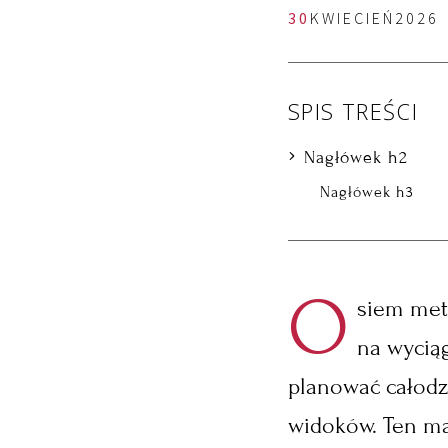
30
KWIECIEŃ
2026
SPIS TREŚCI
Nagłówek h2
Nagłówek h3
O
siem metr
na wyciąg
planować całodz
widoków. Ten ma