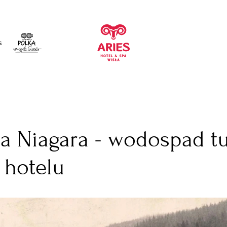
s
s
a Niagara - wodospad tu
 hotelu