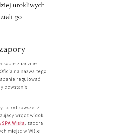
dziej urokliwych
zieli go
 zapory
w sobie znacznie
Oficjalna nazwa tego
 zadanie regulować
ący powstanie
był tu od zawsze. Z
zujący wręcz widok.
& SPA Wisła
, zapora
ych miejsc w Wiśle