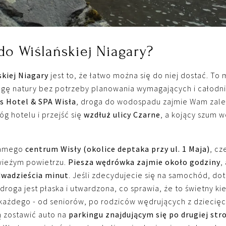
do Wiślańskiej Niagary?
kiej Niagary
jest to, że łatwo można się do niej dostać. To 
gę natury bez potrzeby planowania wymagających i całodni
es Hotel & SPA Wisła
, droga do wodospadu zajmie Wam zale
óg hotelu i przejść się
wzdłuż ulicy Czarne
, a kojący szum 
 samego
centrum Wisły (okolice deptaka przy ul. 1 Maja)
, cz
wieżym powietrzu.
Piesza wędrówka zajmie około godziny
,
dwadzieścia minut
. Jeśli zdecydujecie się na samochód, do
droga jest płaska i utwardzona, co sprawia, że to świetny k
każdego - od seniorów, po rodziców wędrujących z dziecię
 zostawić auto na
parkingu znajdującym się po drugiej stro