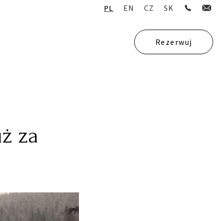
PL
EN
CZ
SK
Rezerwuj
Rezerwuj
ż za