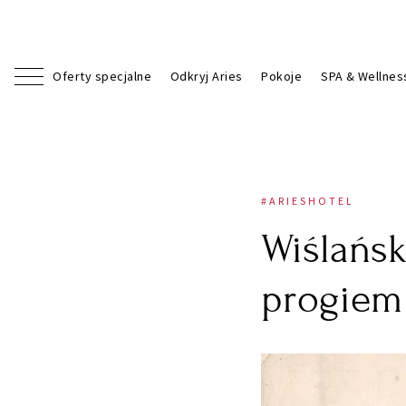
Oferty specjalne
Odkryj Aries
Pokoje
SPA & Wellnes
Oferty specjalne
Odkryj Aries
Pokoje
SPA & Wellnes
#ARIESHOTEL
Wiślańsk
progiem