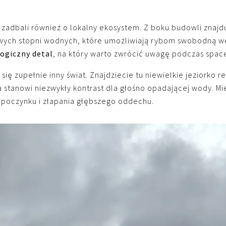
 zadbali również o lokalny ekosystem. Z boku budowli znajd
owych stopni wodnych, które umożliwiają rybom swobodną 
logiczny detal
, na który warto zwrócić uwagę podczas spac
 się zupełnie inny świat. Znajdziecie tu niewielkie jeziorko 
a stanowi niezwykły kontrast dla głośno opadającej wody. Mi
dpoczynku i złapania głębszego oddechu.