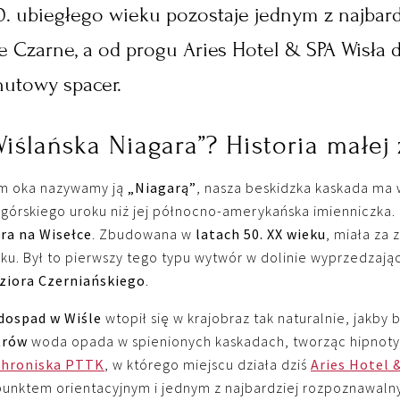
50. ubiegłego wieku pozostaje jednym z najbar
 Czarne, a od progu Aries Hotel & SPA Wisła d
nutowy spacer.
iślańska Niagara”? Historia małej
m oka nazywamy ją
„Niagarą”
, nasza beskidzka kaskada ma 
górskiego uroku niż jej północno-amerykańska imienniczka. 
ra na Wisełce
. Zbudowana w
latach 50. XX wieku
, miała za
oku. Był to pierwszy tego typu wytwór w dolinie wyprzedzaj
ziora Czerniańskiego
.
dospad w Wiśle
wtopił się w krajobraz tak naturalnie, jakby 
trów
woda opada w spienionych kaskadach, tworząc hipnoty
chroniska PTTK
, w którego miejscu działa dziś
Aries Hotel 
 punktem orientacyjnym i jednym z najbardziej rozpoznawaln