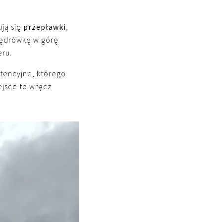
ują się
przepławki
,
wędrówkę w górę
eru.
retencyjne, którego
ejsce to wręcz