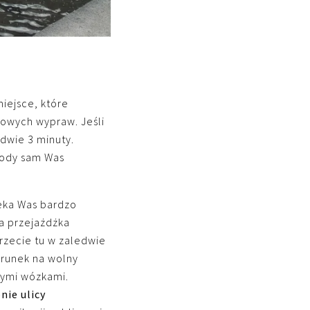
miejsce, które
owych wypraw. Jeśli
dwie 3 minuty.
wody sam Was
eka Was bardzo
 a przejażdżka
trzecie tu w zaledwie
ierunek na wolny
cymi wózkami.
nie ulicy