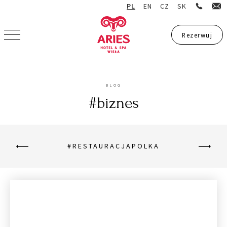
PL
EN
CZ
SK
Rezerwuj
Rezerwuj
BLOG
#biznes
#RESTAURACJAPOLKA